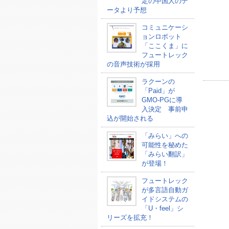
定の中国人のデ
ータより予想
コミュニケーシ
ョンロボット
「ここくま」に
フュートレック
の音声技術が採用
ラクーンの
「Paid」が
GMO-PGに導
入決定 事前申
込が開始される
「みらい」への
可能性を秘めた
「みらい翻訳」
が登場！
フュートレック
が多言語自動ガ
イドシステムの
「U・feel」シ
リーズを拡充！