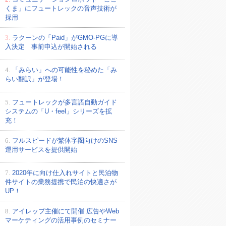
くま」にフュートレックの音声技術が
採用
3.
ラクーンの「Paid」がGMO-PGに導
入決定 事前申込が開始される
4.
「みらい」への可能性を秘めた「み
らい翻訳」が登場！
5.
フュートレックが多言語自動ガイド
システムの「U・feel」シリーズを拡
充！
6.
フルスピードが繁体字圏向けのSNS
運用サービスを提供開始
7.
2020年に向け仕入れサイトと民泊物
件サイトの業務提携で民泊の快適さが
UP！
8.
アイレップ主催にて開催 広告やWeb
マーケティングの活用事例のセミナー