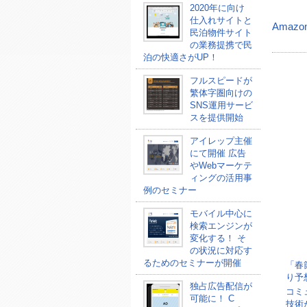
2020年に向け
仕入れサイトと
Amazo
民泊物件サイト
の業務提携で民
泊の快適さがUP！
フルスピードが
繁体字圏向けの
SNS運用サービ
スを提供開始
アイレップ主催
にて開催 広告
やWebマーケテ
ィングの活用事
例のセミナー
モバイル中心に
検索エンジンが
変化する！ そ
の状況に対応す
るためのセミナーが開催
「春
り予
独占広告配信が
コミ
可能に！ C
技術