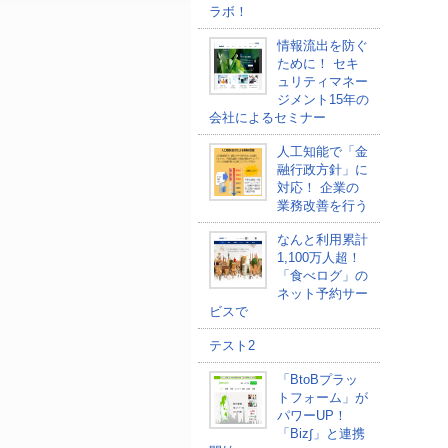
ラボ！
情報流出を防ぐ
ために！ セキ
ュリティマネー
ジメント15年の
会社によるセミナー
人工知能で「金
融行政方針」に
対応！ 企業の
業務改善を行う
なんと利用累計
1,100万人超！
「食べログ」の
ネット予約サー
ビスで
テスト2
「BtoBプラッ
トフォーム」が
パワーUP！
「Biz∫」と連携