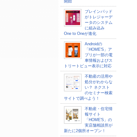
開始
ブレインパッド
がトレジャーデ
ータのシステム
に組み込み
One to Oneが進化
Androidの
「HOME'S」ア
プリが一部の電
車情報およびス
トリートビュー表示に対応
不動産の活用や
処分がわからな
い？ ネクスト
のセミナー検索
サイトで調べよう！
不動産・住宅情
報サイト
「HOME'S」の
実店舗相談所が
新たに2個所オープン！