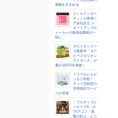
展開をすすめる
さくらインター
ネットが香港に
子会社設立 ス
タートアップや
メーカーの新商品開発の一
助に
ダビスタシリー
ズ最新作「ダー
ビースタリオン
マスターズ」が
累計100万DL突破！
トラブルにもが
っちり対処！
ネット完結型の
売掛保証サービ
スが登場
「フルボッコヒ
ーローズX」が
TVアニメ「進
撃の巨人」とコ