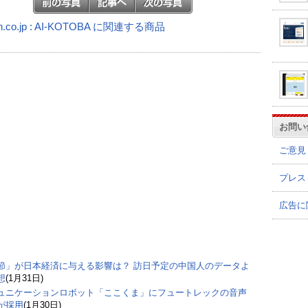
n.co.jp : AI-KOTOBA に関連する商品
お問い
ご意見
プレス
広告に
節」が日本経済に与える影響は？ 訪日予定の中国人のデータよ
想
(1月31日)
ュニケーションロボット「ここくま」にフュートレックの音声
が採用
(1月30日)