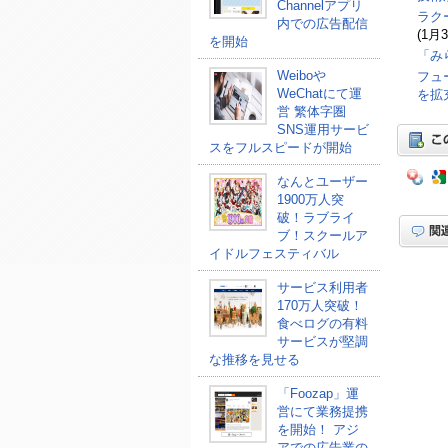
Channelアプリ
ラク
内での広告配信
(1月3
を開始
「み
Weiboや
フュ
WeChatにて運
を拡
営 繁体字圏
SNS運用サービ
スをフルスピードが開始
なんとユーザー
1900万人突
破！ラブライ
ブ！スクールア
イドルフェスティバル
サービス利用者
170万人突破！
食べログの有料
サービスが堅調
な推移を見せる
「Foozap」運
営にて業務提携
を開始！ アジ
アでの広告業の