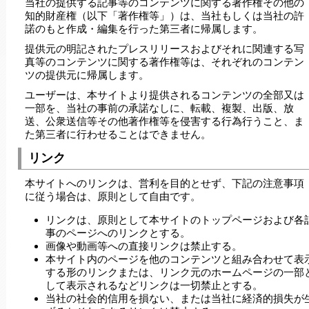
当社の提供する記事等のコンテンツに関する著作権その他の
知的財産権（以下「著作権等」）は、当社もしくは当社の許
諾のもと作成・編集を行った第三者に帰属します。
提供元の明記されたプレスリリースおよびそれに関連する写
真等のコンテンツに関する著作権等は、それぞれのコンテン
ツの提供元に帰属します。
ユーザーは、本サイトより提供されるコンテンツの全部又は
一部を、当社の事前の承諾なしに、転載、複製、出版、放
送、公衆送信等その他著作権等を侵害する行為行うこと、ま
た第三者に行わせることはできません。
リンク
本サイトへのリンクは、営利を目的とせず、下記の注意事項
に従う場合は、原則として自由です。
リンクは、原則として本サイトのトップページおよび各
事のページへのリンクとする。
画像や動画等への直接リンクは禁止する。
本サイト内のページを他のコンテンツと組み合わせて表
する形のリンクまたは、リンク元のホームページの一部
して表示されるなどリンクは一切禁止とする。
当社の社会的信用を損ない、または当社に経済的損失が