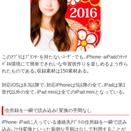
このｱﾌﾟﾘはﾌﾟﾘﾝﾀｰを持たないﾕｰｻﾞｰでも､iPhone･aiPadのﾀｯﾁ
ﾊﾟﾈﾙ環境にて簡単できれいな年賀状作りを楽しめるよう作ら
れたものである｡収録素材は150素材ある｡
対応iOSは8.3以降で､対応iPhoneは5以降の全て､iPadは第1
世代以外の全て､iPad miniは全てのiPad miniとなっている｡
住所録を一瞬で読み込み! 変換の手間なし
iPhone･iPadに入っている連絡先ｱﾌﾟﾘの住所録を一瞬で読み
込み､ﾌｧｲﾙ変換といった面倒な手順はなしで利用することが