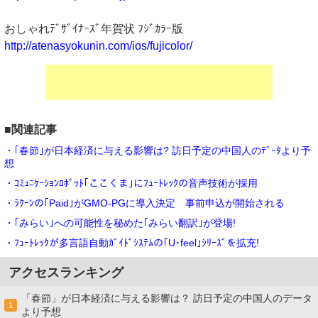
おしゃれﾃﾞｻﾞｲﾅｰｽﾞ年賀状 ﾌｼﾞｶﾗｰ版
http://atenasyokunin.com/ios/fujicolor/
■関連記事
・｢春節｣が日本経済に与える影響は? 訪日予定の中国人のﾃﾞｰﾀより予
想
・ｺﾐｭﾆｹｰｼｮﾝﾛﾎﾞｯﾄ｢ここくま｣にﾌｭｰﾄﾚｯｸの音声技術が採用
・ﾗｸｰﾝの｢Paid｣がGMO-PGに導入決定 事前申込が開始される
・｢みらい｣への可能性を秘めた｢みらい翻訳｣が登場!
・ﾌｭｰﾄﾚｯｸが多言語自動ｶﾞｲﾄﾞｼｽﾃﾑの｢U･feel｣ｼﾘｰｽﾞを拡充!
アクセスランキング
「春節」が日本経済に与える影響は？ 訪日予定の中国人のデータ
1
より予想