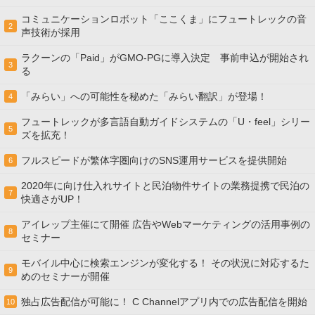
コミュニケーションロボット「ここくま」にフュートレックの音
2
声技術が採用
ラクーンの「Paid」がGMO-PGに導入決定 事前申込が開始され
3
る
「みらい」への可能性を秘めた「みらい翻訳」が登場！
4
フュートレックが多言語自動ガイドシステムの「U・feel」シリー
5
ズを拡充！
フルスピードが繁体字圏向けのSNS運用サービスを提供開始
6
2020年に向け仕入れサイトと民泊物件サイトの業務提携で民泊の
7
快適さがUP！
アイレップ主催にて開催 広告やWebマーケティングの活用事例の
8
セミナー
モバイル中心に検索エンジンが変化する！ その状況に対応するた
9
めのセミナーが開催
独占広告配信が可能に！ C Channelアプリ内での広告配信を開始
10