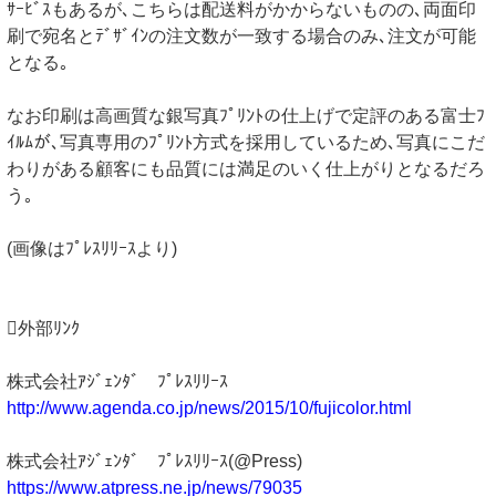
ｻｰﾋﾞｽもあるが､こちらは配送料がかからないものの､両面印
刷で宛名とﾃﾞｻﾞｲﾝの注文数が一致する場合のみ､注文が可能
となる｡
なお印刷は高画質な銀写真ﾌﾟﾘﾝﾄの仕上げで定評のある富士ﾌ
ｲﾙﾑが､写真専用のﾌﾟﾘﾝﾄ方式を採用しているため､写真にこだ
わりがある顧客にも品質には満足のいく仕上がりとなるだろ
う｡
(画像はﾌﾟﾚｽﾘﾘｰｽより)
外部ﾘﾝｸ
株式会社ｱｼﾞｪﾝﾀﾞ ﾌﾟﾚｽﾘﾘｰｽ
http://www.agenda.co.jp/news/2015/10/fujicolor.html
株式会社ｱｼﾞｪﾝﾀﾞ ﾌﾟﾚｽﾘﾘｰｽ(@Press)
https://www.atpress.ne.jp/news/79035