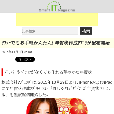
ｿﾌｧｰでもお手軽かんたん! 年賀状作成ｱﾌﾟﾘが配布開始
2015年11月1日 05:00
ﾌﾟﾘﾝﾀｰやﾊﾟｿｺﾝがなくても作れる華やかな年賀状
株式会社ｱｼﾞｪﾝﾀﾞは､2015年10月29日より､iPhoneおよびiPad
にて年賀状作成ｱﾌﾟﾘｹｰｼｮﾝ『おしゃれﾃﾞｻﾞｲﾅｰｽﾞ年賀状 ﾌｼﾞｶﾗｰ
版』を無償配信開始した｡