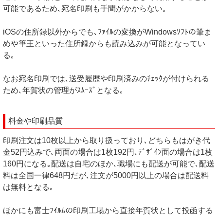
可能であるため､宛名印刷も手間がかからない｡
iOSの住所録以外からでも､ﾌｧｲﾙの変換がWindowsｿﾌﾄの筆ま
めや筆王といった住所録からも読み込みが可能となってい
る｡
なお宛名印刷では､送受履歴や印刷済みのﾁｪｯｸが付けられる
ため､年賀状の管理がｽﾑｰｽﾞとなる｡
料金や印刷品質
印刷注文は10枚以上から取り扱っており､どちらもはがき代
金52円込みで､両面の場合は1枚192円､ﾃﾞｻﾞｲﾝ面の場合は1枚
160円になる｡配送は自宅のほか､職場にも配送が可能で､配送
料は全国一律648円だが､注文が5000円以上の場合は配送料
は無料となる｡
ほかにも富士ﾌｲﾙﾑの印刷工場から直接年賀状として投函する