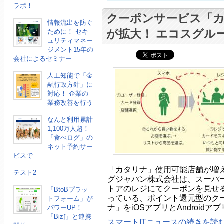
ラボ！
クーポンサービス「
情報流出を防ぐ
が拡大！ エコスグル
ために！ セキ
ュリティマネー
ジメント15年の
会社によるセミナー
人工知能で「金
融行政方針」に
対応！ 企業の
業務改善を行う
なんと利用累計
1,100万人超！
「食べログ」の
ネット予約サー
ビスで
「カタリナ」使用可能店舗が増
テスト2
グジャパン株式会社は、スーパ
トアのレジにてクーポンを見せ
「BtoBプラッ
っている、ポイント還元型のク
トフォーム」が
ナ」をiOSアプリとAndroidア
パワーUP！
「Biz∫」と連携
スマートITニュースの続きを読む.