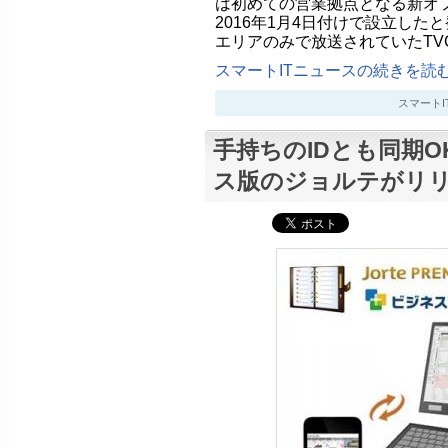
は初めての営業拠点となる新オ
2016年1月4日付けで設立した
エリアのみで放送されていたTV
スマートITニュースの続きを読む.
スマートITニ
手持ちのIDとも同期O
ス版のジョルテがリ