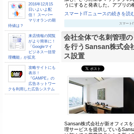
2016年12月15
うにすると発表した。アプリの
日いよいよ配
スマートITニュースの続きを読む.
信！ スーパー
マリオランの期
スマートITニ
待値は？
来店情報の閲覧
会社全体で名刺管理の
がより簡単に！
を行うSansan株式
「Googleマイ
ビジネス一括管
ス設置
理機能」が拡充
攻略サイトにも
表示！
『GAMPE』の
広告ネットワー
クを利用した広告システム
Sansan株式会社が新オフィス
理サービスを提供しているSans