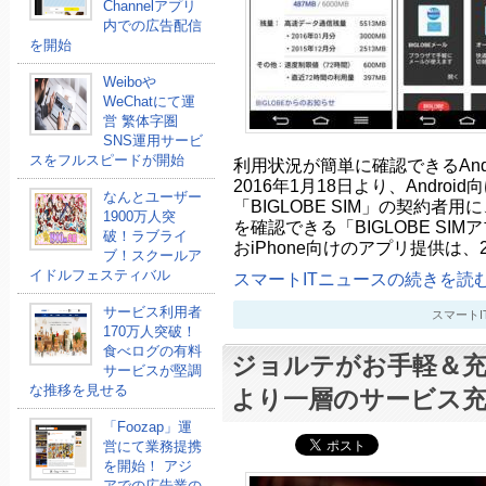
Channelアプリ
内での広告配信
を開始
Weiboや
WeChatにて運
営 繁体字圏
SNS運用サービ
スをフルスピードが開始
利用状況が簡単に確認できるAndro
2016年1月18日より、Andro
なんとユーザー
「BIGLOBE SIM」の契約者
1900万人突
を確認できる「BIGLOBE SI
破！ラブライ
おiPhone向けのアプリ提供は、
ブ！スクールア
イドルフェスティバル
スマートITニュースの続きを読む.
サービス利用者
スマートITニ
170万人突破！
食べログの有料
ジョルテがお手軽＆
サービスが堅調
な推移を見せる
より一層のサービス充
「Foozap」運
営にて業務提携
を開始！ アジ
アでの広告業の