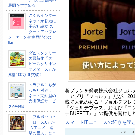
展開をすすめる
さくらインター
ネットが香港に
子会社設立 ス
タートアップや
メーカーの新商品開発の一
助に
ダビスタシリー
ズ最新作「ダー
ビースタリオン
マスターズ」が
累計100万DL突破！
トラブルにもが
新プランを発表株式会社ジョル
っちり対処！
ネット完結型の
ーアプリ『ジョルテ』だが、201
売掛保証サービ
載で人気のある『ジョルテプレ
スが登場
『ジョルテプラス』および『コ
テBUFFET）』の提供を開始
「フルボッコヒ
スマートITニュースの続きを読む.
ーローズX」が
TVアニメ「進
スマートITニ
撃の巨人」とコ