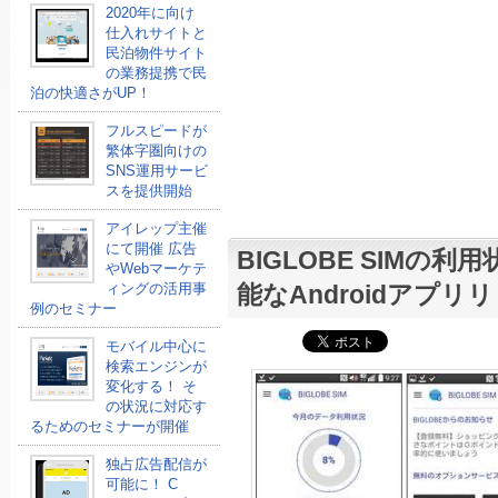
2020年に向け
仕入れサイトと
民泊物件サイト
の業務提携で民
泊の快適さがUP！
フルスピードが
繁体字圏向けの
SNS運用サービ
スを提供開始
アイレップ主催
にて開催 広告
BIGLOBE SIMの
やWebマーケテ
ィングの活用事
能なAndroidアプリ
例のセミナー
モバイル中心に
検索エンジンが
変化する！ そ
の状況に対応す
るためのセミナーが開催
独占広告配信が
可能に！ C