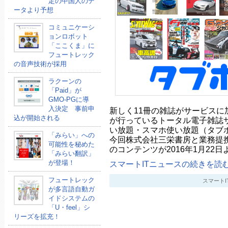
定の中国人のデ
ータより予想
コミュニケーシ
ョンロボット
「ここくま」に
フュートレック
の音声技術が採用
ラクーンの
「Paid」が
GMO-PGに導
入決定 事前申
新しく11冊の雑誌がサービスに
込が開始される
が行っているトータル電子雑誌
い放題・スマホ使い放題（タブ
「みらい」への
今回株式会社三栄書房と業務提携
可能性を秘めた
のコンテンツが2016年1月22
「みらい翻訳」
が登場！
スマートITニュースの続きを読む.
フュートレック
スマートITニ
が多言語自動ガ
イドシステムの
「U・feel」シ
リーズを拡充！