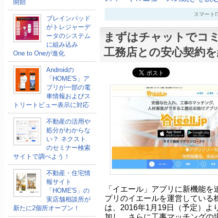
開始
スマートITニ
ブレインパッド
がトレジャーデ
まずはチャットでコ
ータのシステム
に組み込み
工務店との安心契約を
One to Oneが進化
Androidの
「HOME'S」ア
プリが一部の電
車情報およびス
トリートビュー表示に対応
不動産の活用や
処分がわからな
い？ ネクスト
のセミナー検索
サイトで調べよう！
不動産・住宅情
報サイト
「イエール」アプリに新機能を
「HOME'S」の
プリのイエールを運営している
実店舗相談所が
は、2016年1月19日（予定）
新たに2個所オープン！
加し、さらに工事マッチングの